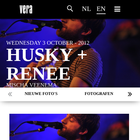
NL
EN
WEDNESDAY 3 OCTOBER - 2012
HUSKY +
RENEE
MISCHA VEENEMA
NIEUWE FOTO'S
FOTOGRAFEN
MARC DE KROSSE
SIMONE V/D HEIJDEN
PEER
MISCHA VEENEMA
JEROEN DEKKER