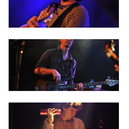
BOB DE VRIES
RICHARD POSTMA
SASKIA LUDDEN
ANNA HIEP
CASHMYRA ROZENDAAL
MARTSEN HUT
ARSEN TSKHAY
ERYN BOSMA
ESTHER
ELINE KAMMINGA
KAREN SAAMAN
ARNOUD HEIKENS