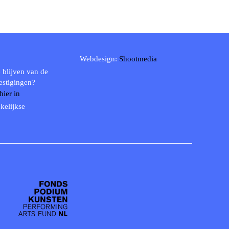
Webdesign:
Shootmedia
 blijven van de
estigingen?
 hier in
kelijkse