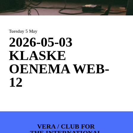
HOME
PROGRAMMA
ARTDIVISION
FOTO’S
NIEUWS
Tuesday 5 May
INFO
WEBSHOP
MIJN TICKETS
2026-05-03
KLASKE
OENEMA WEB-
12
VERA / CLUB FOR
THE INTERNATIONAL