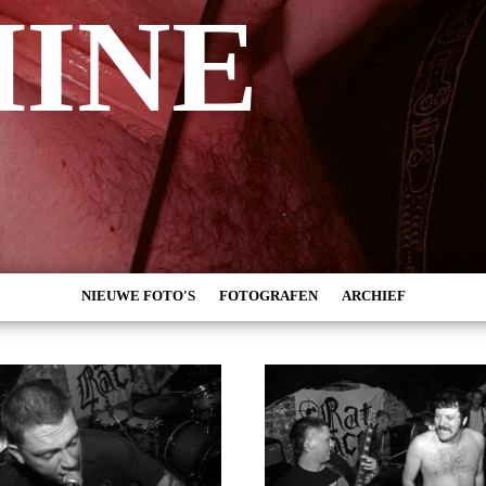
INE
NIEUWE FOTO'S
FOTOGRAFEN
ARCHIEF
MARC DE KROSSE
2026
SIMONE V/D HEIJDEN
2025
PEER
2024
MISCHA VEENEMA
2023
JEROEN DEKKER
2022
BOB DE VRIES
2021