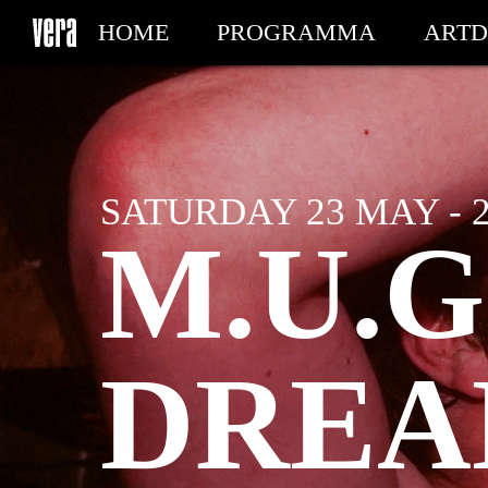
HOME
PROGRAMMA
ARTD
MIJN TICKETS
SATURDAY 23 MAY - 
M.U.G
DREA