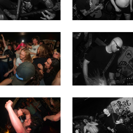
RICHARD POSTMA
2020
SASKIA LUDDEN
2019
ANNA HIEP
2018
CASHMYRA ROZENDAAL
2017
MARTSEN HUT
2016
ARSEN TSKHAY
2015
ERYN BOSMA
2014
ESTHER
2013
ELINE KAMMINGA
2012
KAREN SAAMAN
2011
ARNOUD HEIKENS
2010
2009
2008
2007
2006
2005