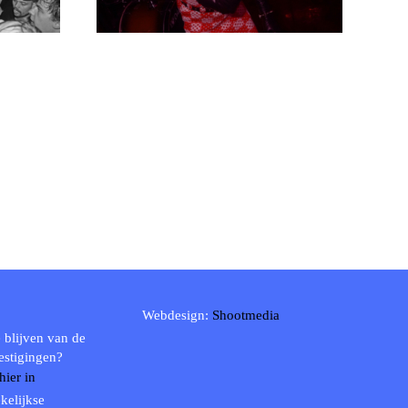
Webdesign:
Shootmedia
 blijven van de
estigingen?
 hier in
kelijkse