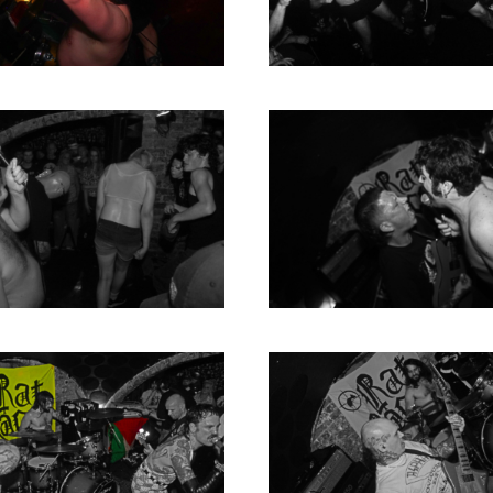
2004
2003
2002
2001
2000
1996
1993
1992
1991
1989
1988
1986
1985
1984
1983
1982