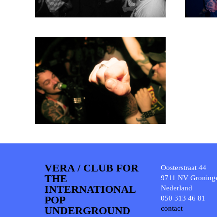
VERA / CLUB FOR
Oosterstraat 44
THE
9711 NV Groning
INTERNATIONAL
Nederland
POP
050 313 46 81
UNDERGROUND
contact