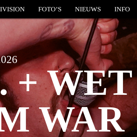
IVISION
FOTO’S
NIEUWS
INFO
2026
. + WET
M WAR