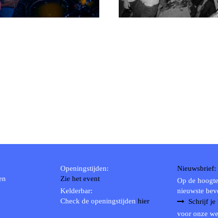
Openingstijden:
Nieuwsbrief:
en
Zie het event
Op de hoogte
Kelderbar:
nieuwste bev
Check de openingstijden
hier
Schrijf je
voor onze we