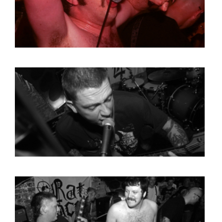
BOB DE VRIES
RICHARD POSTMA
SASKIA LUDDEN
ANNA HIEP
CASHMYRA ROZENDAAL
MARTSEN HUT
ARSEN TSKHAY
ERYN BOSMA
ESTHER
ELINE KAMMINGA
KAREN SAAMAN
ARNOUD HEIKENS