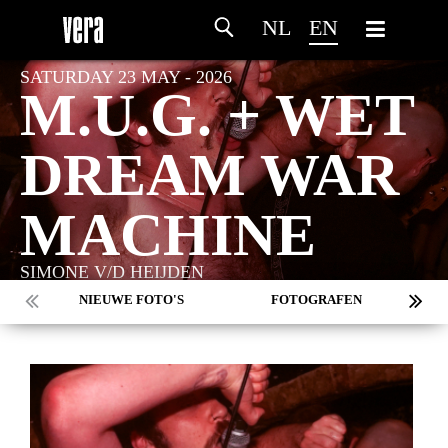
NL
EN
SATURDAY 23 MAY - 2026
M.U.G. + WET
DREAM WAR
MACHINE
SIMONE V/D HEIJDEN
NIEUWE FOTO'S
FOTOGRAFEN
MARC DE KROSSE
SIMONE V/D HEIJDEN
PEER
MISCHA VEENEMA
JEROEN DEKKER