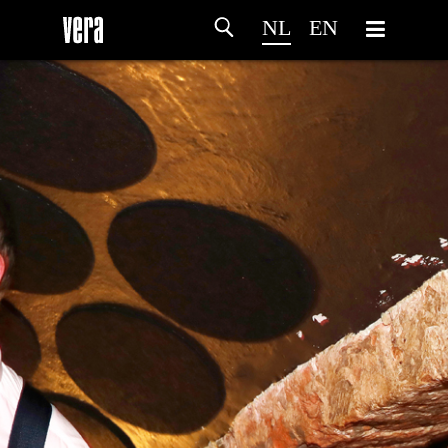
NL
EN
HOME
PROGRAMMA