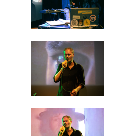
BOB DE VRIES
RICHARD POSTMA
SASKIA LUDDEN
ANNA HIEP
CASHMYRA ROZENDAAL
MARTSEN HUT
ARSEN TSKHAY
ERYN BOSMA
ESTHER
ELINE KAMMINGA
KAREN SAAMAN
ARNOUD HEIKENS