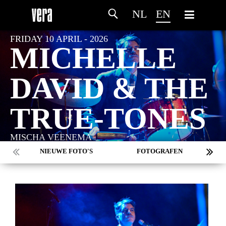
NL
EN
FRIDAY 10 APRIL - 2026
MICHELLE
DAVID & THE
TRUE-TONES
MISCHA VEENEMA
NIEUWE FOTO'S
FOTOGRAFEN
MARC DE KROSSE
SIMONE V/D HEIJDEN
PEER
MISCHA VEENEMA
JEROEN DEKKER