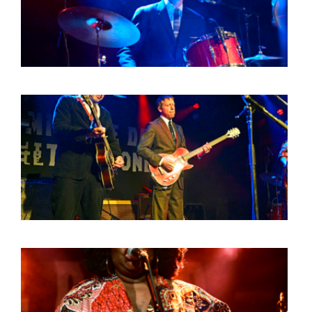
BOB DE VRIES
RICHARD POSTMA
SASKIA LUDDEN
ANNA HIEP
CASHMYRA ROZENDAAL
MARTSEN HUT
ARSEN TSKHAY
ERYN BOSMA
ESTHER
ELINE KAMMINGA
KAREN SAAMAN
ARNOUD HEIKENS