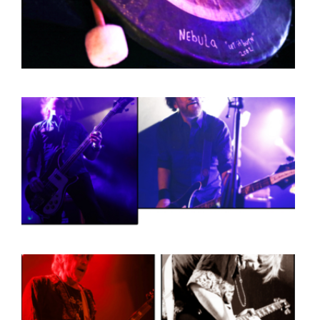
BOB DE VRIES
RICHARD POSTMA
SASKIA LUDDEN
ANNA HIEP
CASHMYRA ROZENDAAL
MARTSEN HUT
ARSEN TSKHAY
ERYN BOSMA
ESTHER
ELINE KAMMINGA
KAREN SAAMAN
ARNOUD HEIKENS