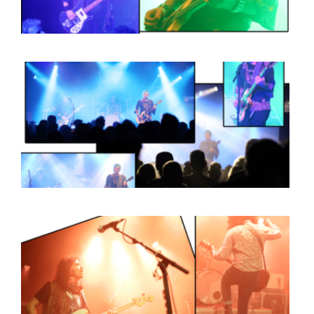
ARTDIVISION
FOTO’S
NIEUWS
INFO
WEBSHOP
MIJN TICKETS