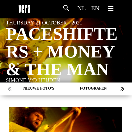
NL
EN
THURSDAY 21 OCTOBER - 2021
PACESHIFTE
RS + MONEY
& THE MAN
SIMONE V/D HEIJDEN
NIEUWE FOTO'S
FOTOGRAFEN
MARC DE KROSSE
SIMONE V/D HEIJDEN
PEER
MISCHA VEENEMA
JEROEN DEKKER