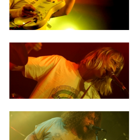
BOB DE VRIES
RICHARD POSTMA
SASKIA LUDDEN
ANNA HIEP
CASHMYRA ROZENDAAL
MARTSEN HUT
ARSEN TSKHAY
ERYN BOSMA
ESTHER
ELINE KAMMINGA
KAREN SAAMAN
ARNOUD HEIKENS