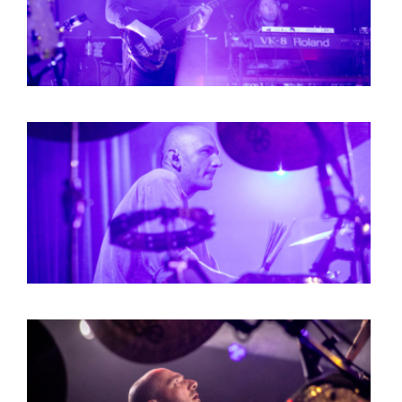
BOB DE VRIES
RICHARD POSTMA
SASKIA LUDDEN
ANNA HIEP
CASHMYRA ROZENDAAL
MARTSEN HUT
ARSEN TSKHAY
ERYN BOSMA
ESTHER
ELINE KAMMINGA
KAREN SAAMAN
ARNOUD HEIKENS