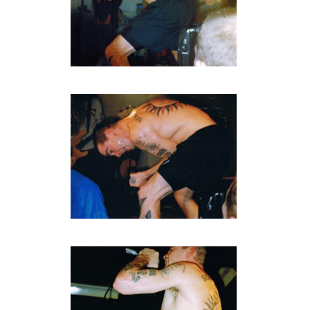
BOB DE VRIES
RICHARD POSTMA
SASKIA LUDDEN
ANNA HIEP
CASHMYRA ROZENDAAL
MARTSEN HUT
ARSEN TSKHAY
ERYN BOSMA
ESTHER
ELINE KAMMINGA
KAREN SAAMAN
ARNOUD HEIKENS