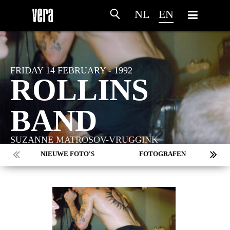
NL
EN
FRIDAY 14 FEBRUARY - 1992
ROLLINS
BAND
SUZANNE MATROSOV-VRUGGINK
NIEUWE FOTO'S
FOTOGRAFEN
MARC DE KROSSE
SIMONE V/D HEIJDEN
PEER
MISCHA VEENEMA
JEROEN DEKKER