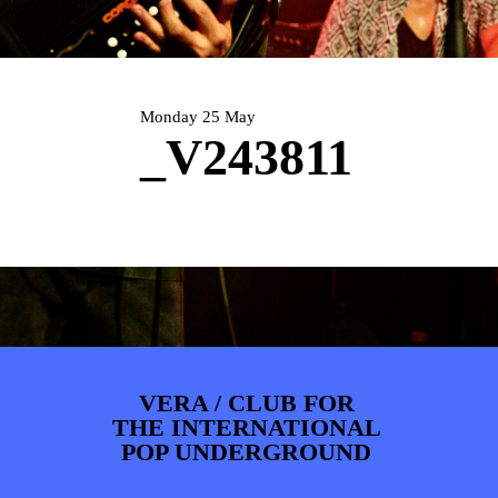
ARTDIVISION
FOTO’S
NIEUWS
INFO
WEBSHOP
MIJN TICKETS
Monday 25 May
_V243811
VERA / CLUB FOR
THE INTERNATIONAL
POP UNDERGROUND