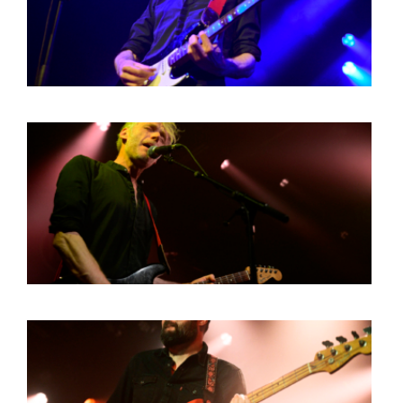
BOB DE VRIES
RICHARD POSTMA
SASKIA LUDDEN
ANNA HIEP
CASHMYRA ROZENDAAL
MARTSEN HUT
ARSEN TSKHAY
ERYN BOSMA
ESTHER
ELINE KAMMINGA
KAREN SAAMAN
ARNOUD HEIKENS