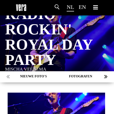
NL
EN
RADIO
ROCKIN'
ROYAL DAY
PARTY
MISCHA VEENEMA
NIEUWE FOTO'S
FOTOGRAFEN
MARC DE KROSSE
SIMONE V/D HEIJDEN
PEER
MISCHA VEENEMA
JEROEN DEKKER