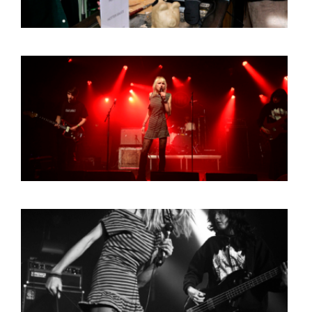
HOME
PROGRAMMA
ARTDIVISION
FOTO’S
NIEUWS
INFO
WEBSHOP
MIJN TICKETS