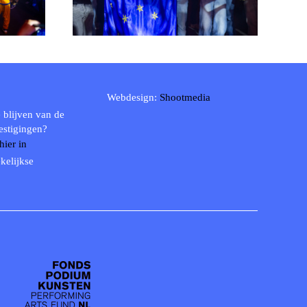
Webdesign:
Shootmedia
 blijven van de
estigingen?
 hier in
kelijkse