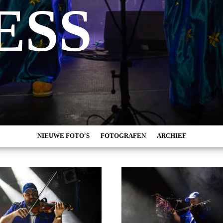
ESS
NIEUWE FOTO'S
FOTOGRAFEN
ARCHIEF
MARC DE KROSSE
2026
SIMONE V/D HEIJDEN
2025
PEER
2024
MISCHA VEENEMA
2023
JEROEN DEKKER
2022
BOB DE VRIES
2021