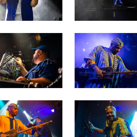
RICHARD POSTMA
2020
SASKIA LUDDEN
2019
ANNA HIEP
2018
CASHMYRA ROZENDAAL
2017
MARTSEN HUT
2016
ARSEN TSKHAY
2015
ERYN BOSMA
2014
ESTHER
2013
ELINE KAMMINGA
2012
KAREN SAAMAN
2011
ARNOUD HEIKENS
2010
2009
2008
2007
2006
2005