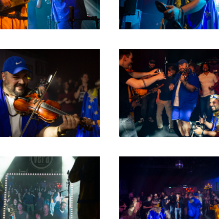
2004
2003
2002
2001
2000
1996
1993
1992
1991
1989
1988
1986
1985
1984
1983
1982