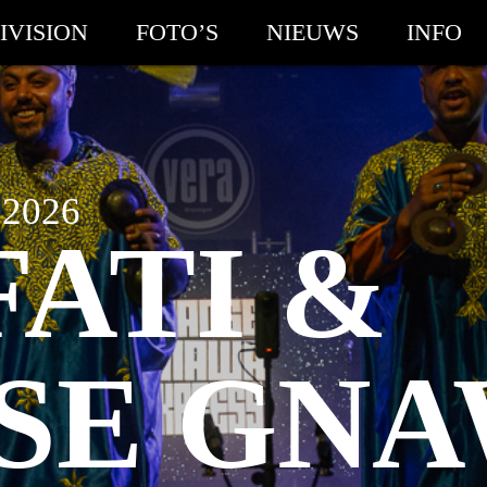
IVISION
FOTO’S
NIEUWS
INFO
2026
FATI &
SE GNA