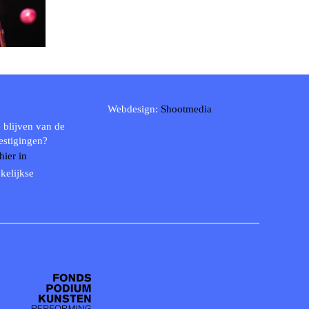
Webdesign:
Shootmedia
 blijven van de
estigingen?
 hier in
kelijkse