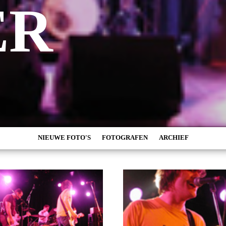
ER
NIEUWE FOTO'S
FOTOGRAFEN
ARCHIEF
MARC DE KROSSE
2026
SIMONE V/D HEIJDEN
2025
PEER
2024
MISCHA VEENEMA
2023
JEROEN DEKKER
2022
BOB DE VRIES
2021