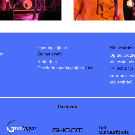
RICHARD POSTMA
2020
SASKIA LUDDEN
2019
ANNA HIEP
2018
CASHMYRA ROZENDAAL
2017
MARTSEN HUT
2016
Openingstijden:
Nieuwsbrief:
ARSEN TSKHAY
2015
en
Zie het event
Op de hoogte
ERYN BOSMA
2014
Kelderbar:
nieuwste bev
ESTHER
2013
Check de openingstijden
hier
Schrijf je
ELINE KAMMINGA
2012
voor onze we
nieuwsbrief.
KAREN SAAMAN
2011
ARNOUD HEIKENS
2010
2009
Partners:
2008
2007
2006
2005