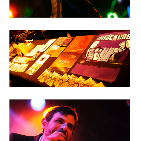
HOME
PROGRAMMA
ARTDIVISION
FOTO’S
NIEUWS
INFO
WEBSHOP
MIJN TICKETS