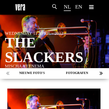
NL
EN
WEDNESDAY 11 APRIL - 2012
THE
SLACKERS
MISCHA VEENEMA
NIEUWE FOTO'S
FOTOGRAFEN
MARC DE KROSSE
SIMONE V/D HEIJDEN
PEER
MISCHA VEENEMA
JEROEN DEKKER