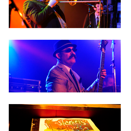
BOB DE VRIES
RICHARD POSTMA
SASKIA LUDDEN
ANNA HIEP
CASHMYRA ROZENDAAL
MARTSEN HUT
ARSEN TSKHAY
ERYN BOSMA
ESTHER
ELINE KAMMINGA
KAREN SAAMAN
ARNOUD HEIKENS