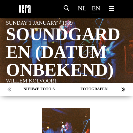
NL
EN
SUNDAY 1 JANUARY - 1989
SOUNDGARD
EN (DATUM
ONBEKEND)
WILLEM KOLVOORT
NIEUWE FOTO'S
FOTOGRAFEN
MARC DE KROSSE
SIMONE V/D HEIJDEN
PEER
MISCHA VEENEMA
JEROEN DEKKER