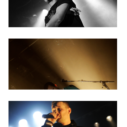
BOB DE VRIES
RICHARD POSTMA
SASKIA LUDDEN
ANNA HIEP
CASHMYRA ROZENDAAL
MARTSEN HUT
ARSEN TSKHAY
ERYN BOSMA
ESTHER
ELINE KAMMINGA
KAREN SAAMAN
ARNOUD HEIKENS