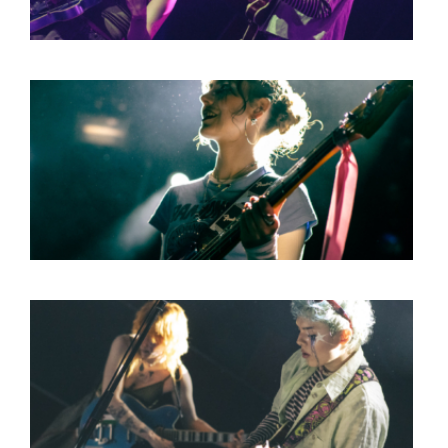
HOME
PROGRAMMA
ARTDIVISION
FOTO’S
NIEUWS
INFO
WEBSHOP
MIJN TICKETS