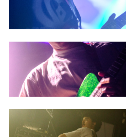
BOB DE VRIES
RICHARD POSTMA
SASKIA LUDDEN
ANNA HIEP
CASHMYRA ROZENDAAL
MARTSEN HUT
ARSEN TSKHAY
ERYN BOSMA
ESTHER
ELINE KAMMINGA
KAREN SAAMAN
ARNOUD HEIKENS