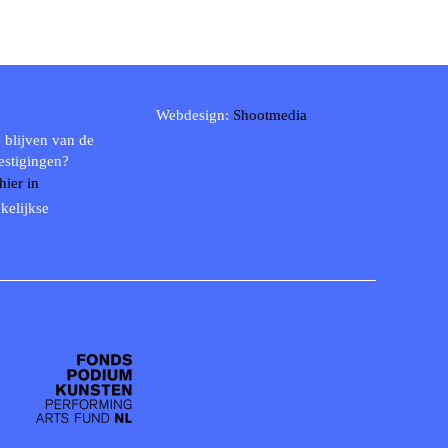
Webdesign:
Shootmedia
 blijven van de
estigingen?
 hier in
kelijkse