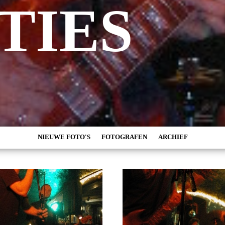
TIES
NIEUWE FOTO'S
FOTOGRAFEN
ARCHIEF
MARC DE KROSSE
2026
SIMONE V/D HEIJDEN
2025
PEER
2024
MISCHA VEENEMA
2023
JEROEN DEKKER
2022
BOB DE VRIES
2021