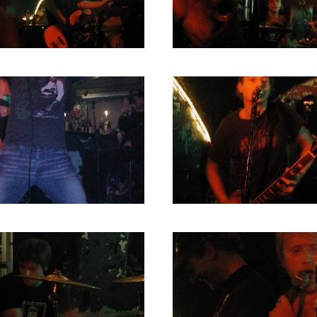
RICHARD POSTMA
2020
SASKIA LUDDEN
2019
ANNA HIEP
2018
CASHMYRA ROZENDAAL
2017
MARTSEN HUT
2016
ARSEN TSKHAY
2015
ERYN BOSMA
2014
ESTHER
2013
ELINE KAMMINGA
2012
KAREN SAAMAN
2011
ARNOUD HEIKENS
2010
2009
2008
2007
2006
2005