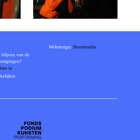
Webdesign:
Shootmedia
 blijven van de
estigingen?
 hier in
kelijkse