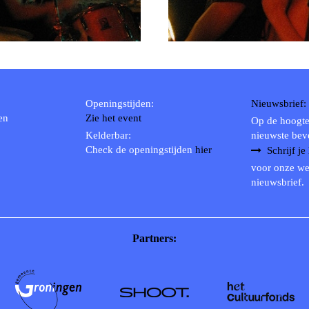
2004
2003
2002
2001
2000
Openingstijden:
Nieuwsbrief:
1996
en
Zie het event
Op de hoogte
1993
Kelderbar:
nieuwste bev
Check de openingstijden
hier
Schrijf je
1992
voor onze we
1991
nieuwsbrief.
1989
1988
1986
Partners:
1985
1984
1983
1982