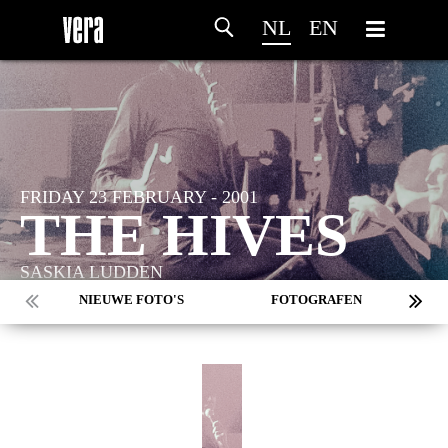
NL
EN
FRIDAY 23 FEBRUARY - 2001
THE HIVES
SASKIA LUDDEN
NIEUWE FOTO'S
FOTOGRAFEN
MARC DE KROSSE
SIMONE V/D HEIJDEN
PEER
MISCHA VEENEMA
JEROEN DEKKER
HOME
PROGRAMMA