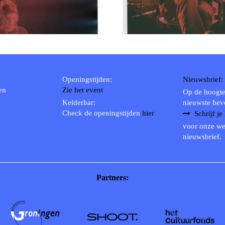
RICHARD POSTMA
2020
SASKIA LUDDEN
2019
ANNA HIEP
2018
CASHMYRA ROZENDAAL
2017
MARTSEN HUT
2016
Openingstijden:
Nieuwsbrief:
ARSEN TSKHAY
2015
en
Zie het event
Op de hoogte
ERYN BOSMA
2014
Kelderbar:
nieuwste bev
ESTHER
2013
Check de openingstijden
hier
Schrijf je
ELINE KAMMINGA
2012
voor onze we
nieuwsbrief.
KAREN SAAMAN
2011
ARNOUD HEIKENS
2010
2009
Partners:
2008
2007
2006
2005