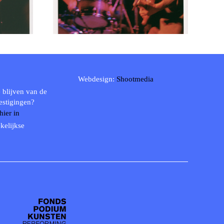
Webdesign:
Shootmedia
 blijven van de
estigingen?
 hier in
kelijkse