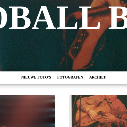
DBALL 
NIEUWE FOTO'S
FOTOGRAFEN
ARCHIEF
MARC DE KROSSE
2026
SIMONE V/D HEIJDEN
2025
PEER
2024
MISCHA VEENEMA
2023
JEROEN DEKKER
2022
BOB DE VRIES
2021