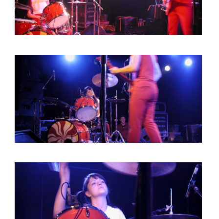
HOME
AGENDA
ARTDIVISION
PHOTOS
NEWS
INFO
WEBSHOP
MY TICKETS