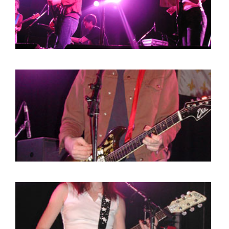
BOB DE VRIES
RICHARD POSTMA
SASKIA LUDDEN
ANNA HIEP
CASHMYRA ROZENDAAL
MARTSEN HUT
ARSEN TSKHAY
ERYN BOSMA
ESTHER
ELINE KAMMINGA
KAREN SAAMAN
ARNOUD HEIKENS