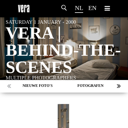
NL
EN
SATURDAY 1 JANUARY - 2000
VERA |
BEHIND-THE-
SCENES
MULTIPLE PHOTOGRAPHERS
NIEUWE FOTO'S
FOTOGRAFEN
MARC DE KROSSE
SIMONE V/D HEIJDEN
PEER
MISCHA VEENEMA
JEROEN DEKKER
HOME
PROGRAMMA