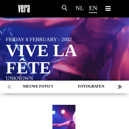
NL
EN
FRIDAY 8 FEBRUARY - 2002
VIVE LA
FÊTE
UNKNOWN
NIEUWE FOTO'S
FOTOGRAFEN
MARC DE KROSSE
SIMONE V/D HEIJDEN
PEER
MISCHA VEENEMA
JEROEN DEKKER