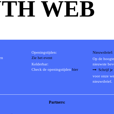
TH WEB
Openingstijden:
Nieuwsbrief:
en
Zie het event
Op de hoogte
Kelderbar:
nieuwste bev
Check de openingstijden
hier
Schrijf je
voor onze we
nieuwsbrief.
Partners: