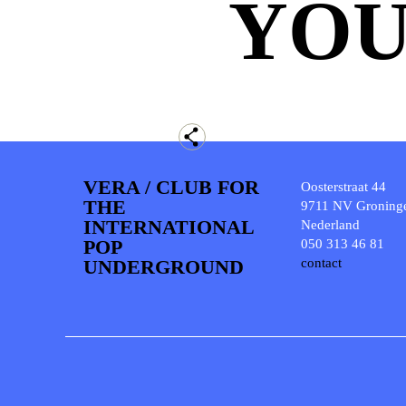
YOU
VERA / CLUB FOR
Oosterstraat 44
THE
9711 NV Groning
INTERNATIONAL
Nederland
POP
050 313 46 81
UNDERGROUND
contact