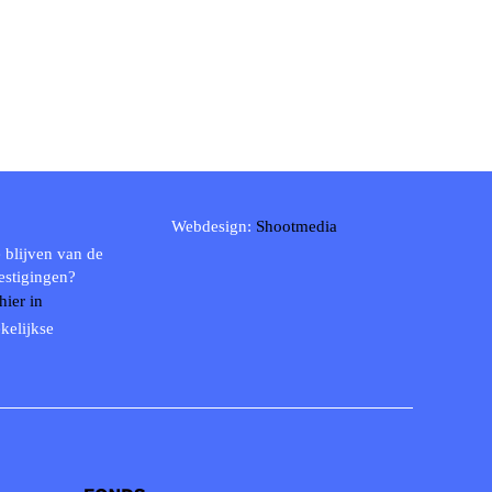
Webdesign:
Shootmedia
 blijven van de
estigingen?
 hier in
kelijkse