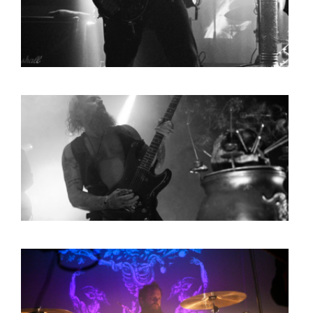
BOB DE VRIES
RICHARD POSTMA
SASKIA LUDDEN
ANNA HIEP
CASHMYRA ROZENDAAL
MARTSEN HUT
ARSEN TSKHAY
ERYN BOSMA
ESTHER
ELINE KAMMINGA
KAREN SAAMAN
ARNOUD HEIKENS