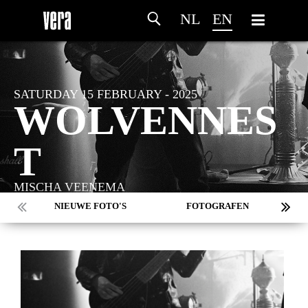
NL
EN
SATURDAY 15 FEBRUARY - 2025
WOLVENNES
T
MISCHA VEENEMA
NIEUWE FOTO'S
FOTOGRAFEN
MARC DE KROSSE
SIMONE V/D HEIJDEN
PEER
MISCHA VEENEMA
JEROEN DEKKER