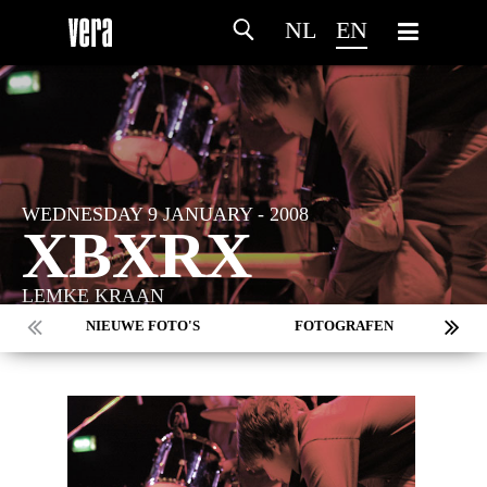
NL
EN
WEDNESDAY 9 JANUARY - 2008
XBXRX
LEMKE KRAAN
NIEUWE FOTO'S
FOTOGRAFEN
MARC DE KROSSE
SIMONE V/D HEIJDEN
PEER
MISCHA VEENEMA
JEROEN DEKKER