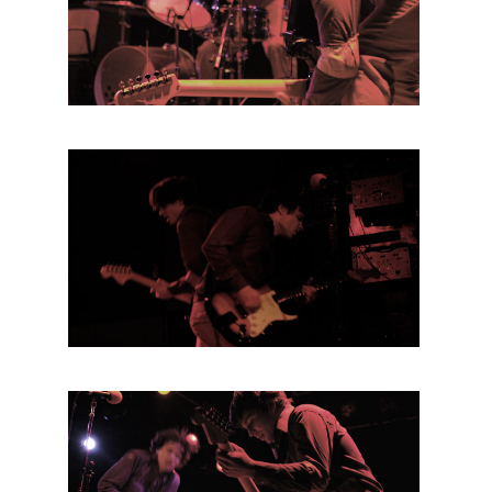
BOB DE VRIES
RICHARD POSTMA
SASKIA LUDDEN
ANNA HIEP
CASHMYRA ROZENDAAL
MARTSEN HUT
ARSEN TSKHAY
ERYN BOSMA
ESTHER
ELINE KAMMINGA
KAREN SAAMAN
ARNOUD HEIKENS