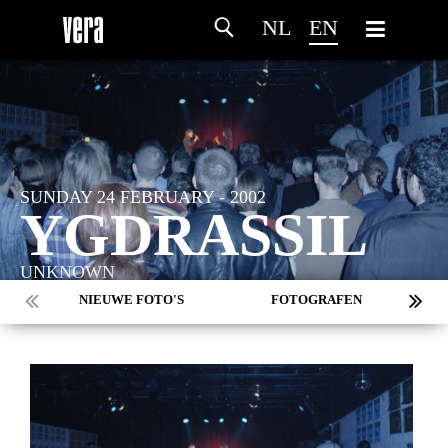
NL
EN
SUNDAY 24 FEBRUARY - 2002
YGDRASSIL
UNKNOWN
NIEUWE FOTO'S
FOTOGRAFEN
MARC DE KROSSE
SIMONE V/D HEIJDEN
PEER
MISCHA VEENEMA
JEROEN DEKKER