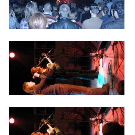
BOB DE VRIES
RICHARD POSTMA
SASKIA LUDDEN
ANNA HIEP
CASHMYRA ROZENDAAL
MARTSEN HUT
ARSEN TSKHAY
ERYN BOSMA
ESTHER
ELINE KAMMINGA
KAREN SAAMAN
ARNOUD HEIKENS