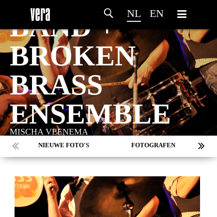
NL
EN
BAND +
BROKEN
BRASS
ENSEMBLE
MISCHA VEENEMA
NIEUWE FOTO'S
FOTOGRAFEN
MARC DE KROSSE
SIMONE V/D HEIJDEN
PEER
MISCHA VEENEMA
JEROEN DEKKER