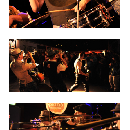
BOB DE VRIES
RICHARD POSTMA
SASKIA LUDDEN
ANNA HIEP
CASHMYRA ROZENDAAL
MARTSEN HUT
ARSEN TSKHAY
ERYN BOSMA
ESTHER
ELINE KAMMINGA
KAREN SAAMAN
ARNOUD HEIKENS