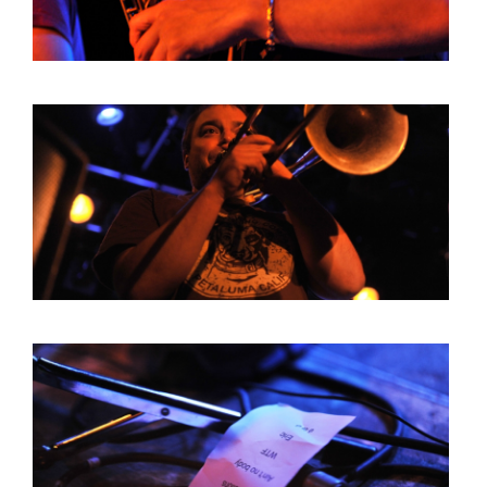
HOME
PROGRAMMA
ARTDIVISION
FOTO’S
NIEUWS
INFO
WEBSHOP
MIJN TICKETS