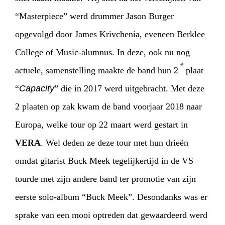
“Masterpiece” werd drummer Jason Burger
opgevolgd door James Krivchenia, eveneen Berklee
College of Music-alumnus. In deze, ook nu nog
e
actuele, samenstelling maakte de band hun 2
plaat
“
Capacity
” die in 2017 werd uitgebracht. Met deze
2 plaaten op zak kwam de band voorjaar 2018 naar
Europa, welke tour op 22 maart werd gestart in
VERA
. Wel deden ze deze tour met hun drieën
HOME
PROGRAMMA
omdat gitarist Buck Meek tegelijkertijd in de VS
tourde met zijn andere band ter promotie van zijn
ARTDIVISION
FOTO’S
NIEUWS
eerste solo-album “Buck Meek”. Desondanks was er
INFO
WEBSHOP
MIJN TICKETS
sprake van een mooi optreden dat gewaardeerd werd