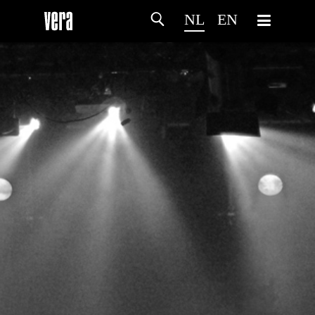
NL
EN