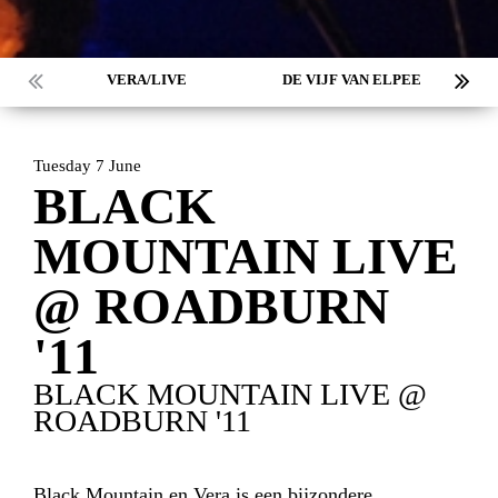
VERA/LIVE
DE VIJF VAN ELPEE
Tuesday 7 June
BLACK
MOUNTAIN LIVE
@ ROADBURN
HOME
PROGRAMMA
'11
BLACK MOUNTAIN LIVE @
ARTDIVISION
FOTO’S
NIEUWS
ROADBURN '11
INFO
WEBSHOP
MIJN TICKETS
Black Mountain en Vera is een bijzondere