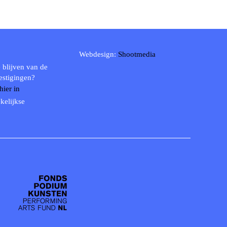
Webdesign:
Shootmedia
 blijven van de
estigingen?
 hier in
kelijkse