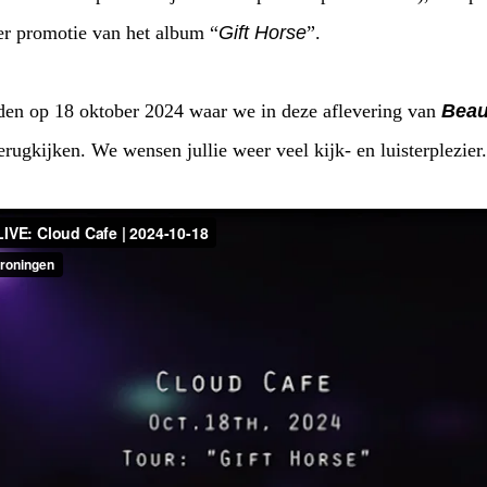
ter promotie van het album “
Gift Horse
”.
reden op 18 oktober 2024 waar we in deze aflevering van
Beau
rugkijken. We wensen jullie weer veel kijk- en luisterplezier.