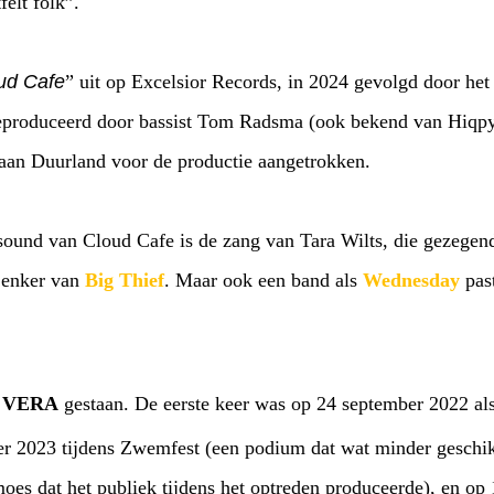
elt folk”.
ud Cafe
” uit op Excelsior Records, in 2024 gevolgd door he
eproduceerd door bassist Tom Radsma (ook bekend van Hiqpy
an Duurland voor de productie aangetrokken.
ound van Cloud Cafe is de zang van Tara Wilts, die gezegend
 Lenker van
Big Thief
. Maar ook een band als
Wednesday
pas
n
VERA
gestaan. De eerste keer was op 24 september 2022 al
r 2023 tijdens Zwemfest (een podium dat wat minder geschik
es dat het publiek tijdens het optreden produceerde), en op 