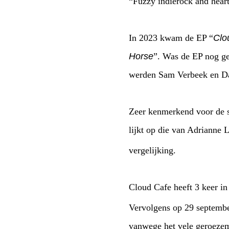
“Fuzzy indierock and heartf
In 2023 kwam de EP “
Clo
Horse
”. Was de EP nog g
werden Sam Verbeek en Da
Zeer kenmerkend voor de s
lijkt op die van Adrianne
vergelijking.
Cloud Cafe heeft 3 keer i
Vervolgens op 29 septembe
vanwege het vele geroezemo