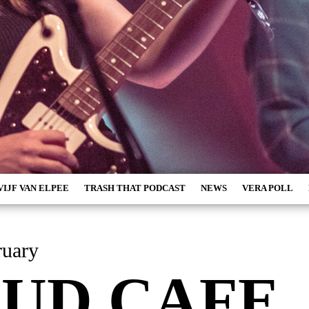
VIJF VAN ELPEE
TRASH THAT PODCAST
NEWS
VERA POLL
 February
UD CAFE