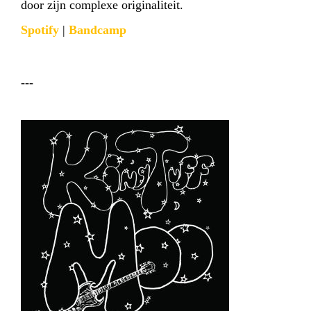
door zijn complexe originaliteit.
Spotify
|
Bandcamp
INFO
WEBSHOP
MIJN TICKETS
---