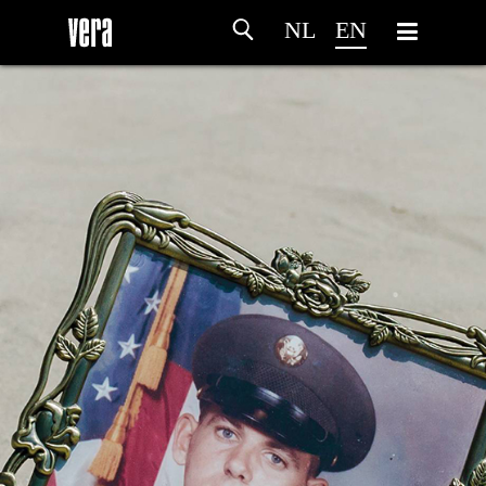
NL
EN