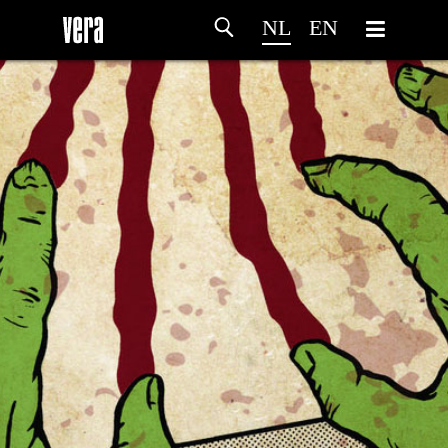
NL
EN