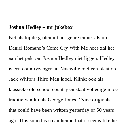
HOME
PROGRAMMA
Joshua Hedley – mr jukebox
ARTDIVISION
FOTO’S
NIEUWS
Net als bij de groten uit het genre en net als op
INFO
WEBSHOP
MIJN TICKETS
Daniel Romano’s Come Cry With Me hoes zal het
aan het pak van Joshua Hedley niet liggen. Hedley
is een countryzanger uit Nashville met een plaat op
Jack White’s Third Man label. Klinkt ook als
klassieke old school country en staat volledige in de
traditie van lui als George Jones. ‘Nine originals
that could have been written yesterday or 50 years
ago. This sound is so authentic that it seems like he