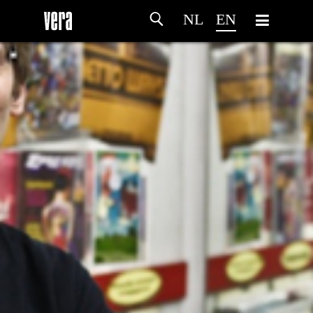
NL
EN