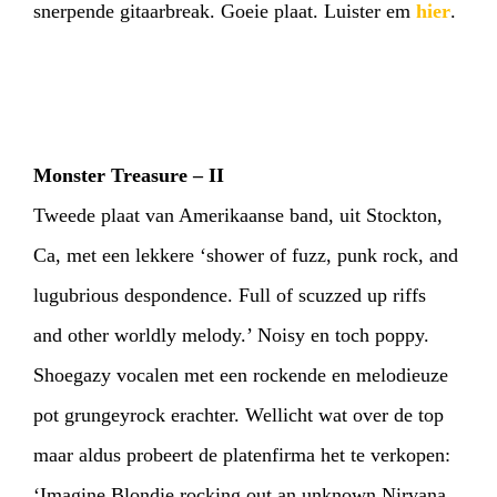
snerpende gitaarbreak. Goeie plaat. Luister em
hier
.
Monster Treasure – II
Tweede plaat van Amerikaanse band, uit Stockton,
Ca, met een lekkere ‘shower of fuzz, punk rock, and
lugubrious despondence. Full of scuzzed up riffs
and other worldly melody.’ Noisy en toch poppy.
Shoegazy vocalen met een rockende en melodieuze
pot grungeyrock erachter. Wellicht wat over de top
maar aldus probeert de platenfirma het te verkopen:
‘Imagine Blondie rocking out an unknown Nirvana