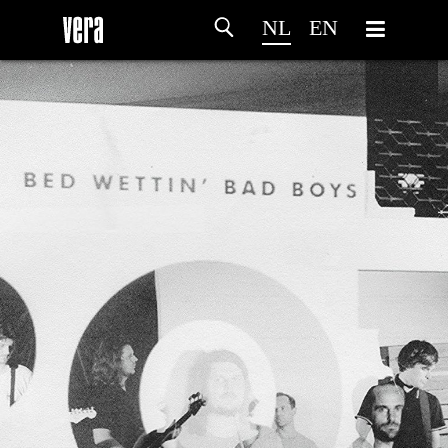
NL
EN