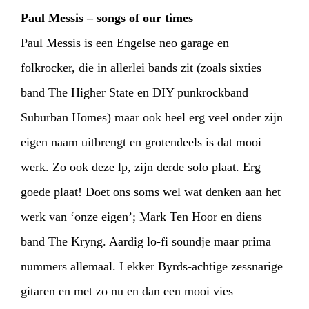
Paul Messis – songs of our times
HOME
PROGRAMMA
Paul Messis is een Engelse neo garage en
ARTDIVISION
FOTO’S
NIEUWS
folkrocker, die in allerlei bands zit (zoals sixties
band The Higher State en DIY punkrockband
INFO
WEBSHOP
MIJN TICKETS
Suburban Homes) maar ook heel erg veel onder zijn
eigen naam uitbrengt en grotendeels is dat mooi
werk. Zo ook deze lp, zijn derde solo plaat. Erg
goede plaat! Doet ons soms wel wat denken aan het
werk van ‘onze eigen’; Mark Ten Hoor en diens
band The Kryng. Aardig lo-fi soundje maar prima
nummers allemaal. Lekker Byrds-achtige zessnarige
gitaren en met zo nu en dan een mooi vies