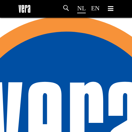
NL
EN