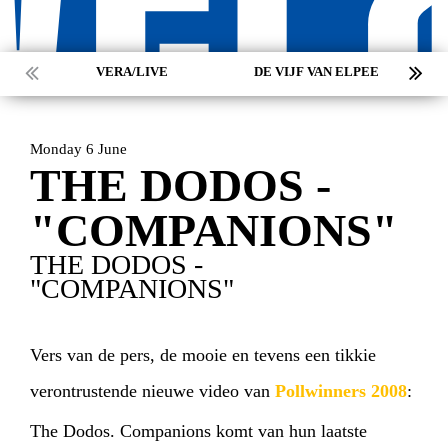
VERA/LIVE
DE VIJF VAN ELPEE
Monday 6 June
HOME
PROGRAMMA
THE DODOS -
ARTDIVISION
FOTO’S
NIEUWS
"COMPANIONS"
THE DODOS -
INFO
WEBSHOP
MIJN TICKETS
"COMPANIONS"
Vers van de pers, de mooie en tevens een tikkie
verontrustende nieuwe video van
Pollwinners 2008
:
The Dodos. Companions komt van hun laatste