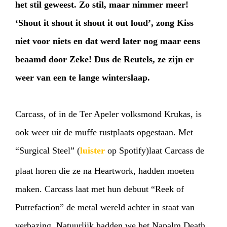
het stil geweest. Zo stil, maar nimmer meer!
‘Shout it shout it shout it out loud’, zong Kiss
niet voor niets en dat werd later nog maar eens
beaamd door Zeke! Dus de Reutels, ze zijn er
weer van een te lange winterslaap.
Carcass, of in de Ter Apeler volksmond Krukas, is
ook weer uit de muffe rustplaats opgestaan. Met
“Surgical Steel” (
luister
op Spotify)laat Carcass de
plaat horen die ze na Heartwork, hadden moeten
maken. Carcass laat met hun debuut “Reek of
Putrefaction” de metal wereld achter in staat van
verbazing. Natuurlijk hadden we het Napalm Death