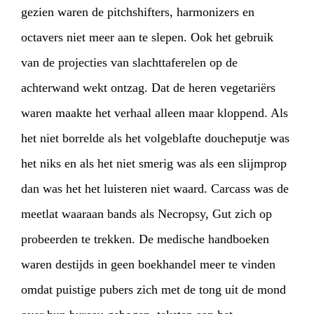
gezien waren de pitchshifters, harmonizers en
octavers niet meer aan te slepen. Ook het gebruik
van de projecties van slachttaferelen op de
achterwand wekt ontzag. Dat de heren vegetariërs
HOME
AGENDA
ARTDIVISION
waren maakte het verhaal alleen maar kloppend. Als
PHOTOS
NEWS
INFO
WEBSHOP
het niet borrelde als het volgeblafte doucheputje was
het niks en als het niet smerig was als een slijmprop
MY TICKETS
dan was het het luisteren niet waard. Carcass was de
meetlat waaraan bands als Necropsy, Gut zich op
probeerden te trekken. De medische handboeken
waren destijds in geen boekhandel meer te vinden
omdat puistige pubers zich met de tong uit de mond