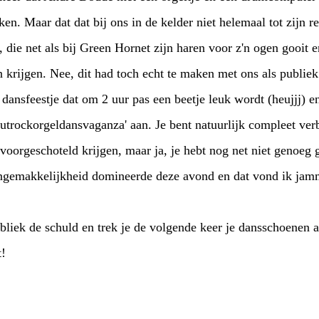
niet helemaal tot zijn recht kwam. Dat kwam
liek. Ik begrijp het wel, boven
om 2 uur pas een beetje leuk wordt (heujjj) en beneden loop je dan
a, je hebt nog net niet genoeg gedronken om echt een
beetje los te komen. Die ongemakkelijkheid domin
 keer je dansschoenen aan, hahaha. Want jullie
t!