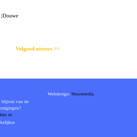
! |Douwe
Volgend nieuws >>
Webdesign:
Shootmedia
 blijven van de
estigingen?
 hier in
kelijkse