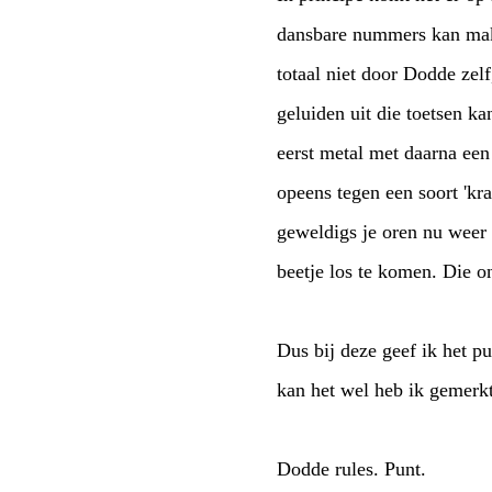
dansbare nummers kan maken. Maar dat dat bij ons in de kelder 
totaal niet door Dodde zelf, die net als bij Green Hornet zijn haren voor z'n ogen gooit en de meest geweldige
geluiden uit die toetsen kan krijgen. Nee, dit had toch echt te maken met ons als pub
eerst metal met daarna een dansfeestje dat 
opeens tegen een soort 'krautrockorgeldansvaganza' aan. Je bent natuurlijk compleet verbaasd over wat voor
geweldigs je oren nu weer voorgeschoteld krijgen, maar j
Dus bij deze geef ik het publiek de schuld en trek je de volgende
kan het wel heb ik gemerk
Dodde rules. Punt.