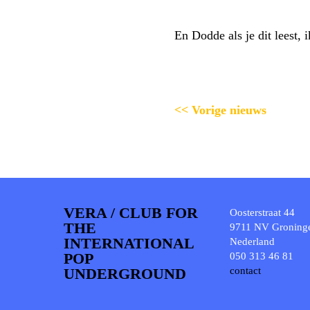
En Dodde als je dit leest
<< Vorige nieuws
VERA / CLUB FOR
Oosterstraat 44
THE
9711 NV Groning
INTERNATIONAL
Nederland
POP
050 313 46 81
UNDERGROUND
contact