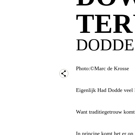
TER
DODDE
Photo:©Marc de Krosse
Eigenlijk Had Dodde veel 
Want traditiegetrouw komt h
In principe komt het er op neer dat André Dodde met een orgeltje en een drumcomputer verbazingwekkend