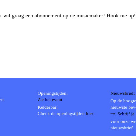
, ik wil graag een abonnement op de musicmaker! Hook me up
Openingstijden:
Nieuwsbrief:
en
Zie het event
Op de hoogte
Kelderbar:
nieuwste bev
Check de openingstijden
hier
Schrijf je
voor onze we
nieuwsbrief.