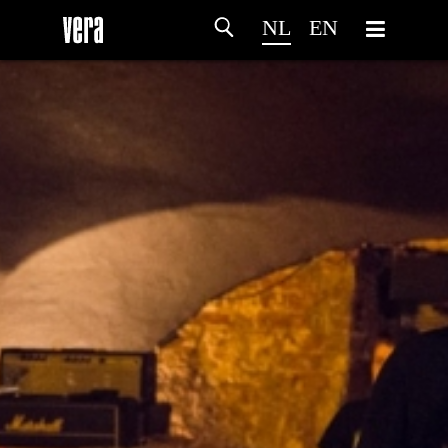
NL
EN