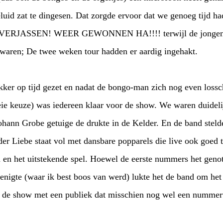
luid zat te dingesen. Dat zorgde ervoor dat we genoeg tijd h
LAVERJASSEN! WEER GEWONNEN HA!!!! terwijl de jongens v
n waren; De twee weken tour hadden er aardig ingehakt.
ker op tijd gezet en nadat de bongo-man zich nog even los
ie keuze) was iedereen klaar voor de show. We waren duideli
ohann Grobe getuige de drukte in de Kelder. En de band stelde
er Liebe staat vol met dansbare popparels die live ook goed
d en het uitstekende spel. Hoewel de eerste nummers het geno
enigte (waar ik best boos van werd) lukte het de band om het
e de show met een publiek dat misschien nog wel een nummert