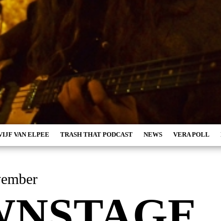
VIJF VAN ELPEE
TRASH THAT PODCAST
NEWS
VERA POLL
vember
WNSTAGE