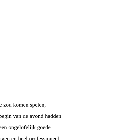
be zou komen spelen,
 begin van de avond hadden
en ongelofelijk goede
ngen en heel professioneel