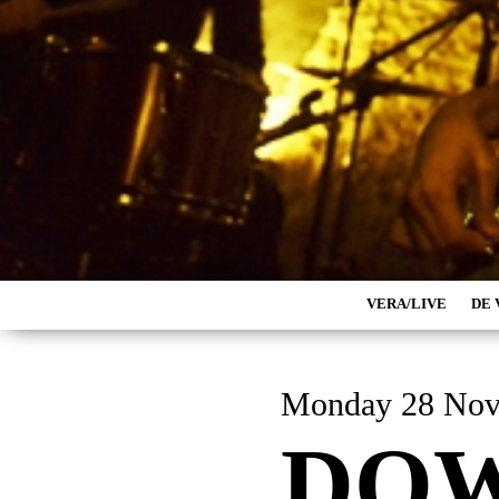
VERA/LIVE
DE 
Monday 28 No
DO