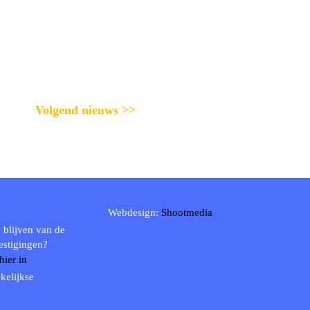
Volgend nieuws >>
Webdesign:
Shootmedia
 blijven van de
estigingen?
 hier in
kelijkse