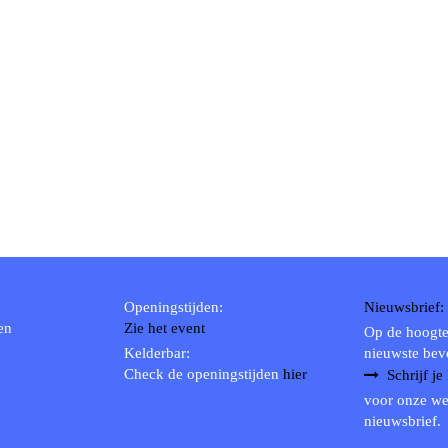
Openingstijden:
Nieuwsbrief:
en
Zie het event
Op de hoogte
Kelderbar:
nieuwste bev
Check de openingstijden
hier
Schrijf je
voor onze we
nieuwsbrief.