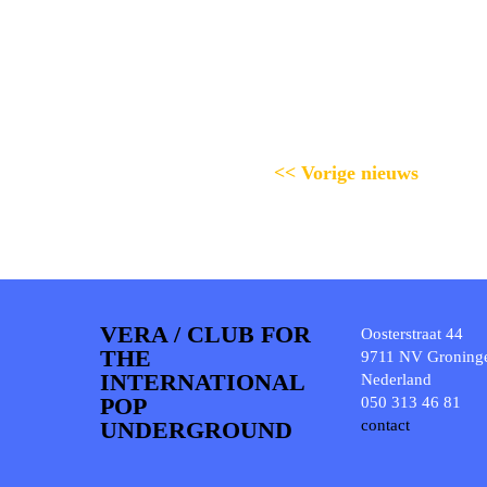
<< Vorige nieuws
VERA / CLUB FOR
Oosterstraat 44
THE
9711 NV Groning
INTERNATIONAL
Nederland
POP
050 313 46 81
UNDERGROUND
contact