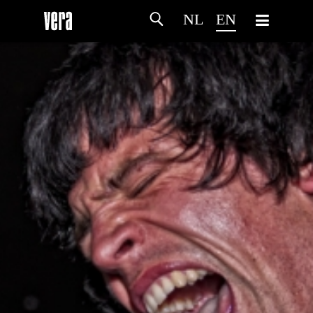
NL
EN