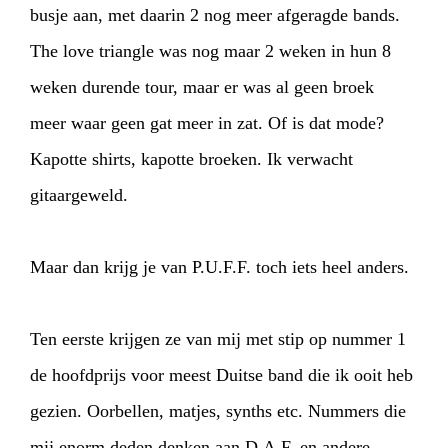
busje aan, met daarin 2 nog meer afgeragde bands.
The love triangle was nog maar 2 weken in hun 8
weken durende tour, maar er was al geen broek
meer waar geen gat meer in zat. Of is dat mode?
Kapotte shirts, kapotte broeken. Ik verwacht
HOME
AGENDA
ARTDIVISION
gitaargeweld.
PHOTOS
NEWS
INFO
WEBSHOP
Maar dan krijg je van P.U.F.F. toch iets heel anders.
MY TICKETS
Ten eerste krijgen ze van mij met stip op nummer 1
de hoofdprijs voor meest Duitse band die ik ooit heb
gezien. Oorbellen, matjes, synths etc. Nummers die
mij enorm deden denken aan D.A.F. en andere