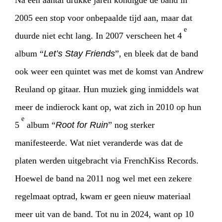
Na een aantal drukke jaren kondigde de band in
2005 een stop voor onbepaalde tijd aan, maar dat
e
duurde niet echt lang. In 2007 verscheen het 4
album “
Let’s Stay Friends
”, en bleek dat de band
ook weer een quintet was met de komst van Andrew
Reuland op gitaar. Hun muziek ging inmiddels wat
meer de indierock kant op, wat zich in 2010 op hun
e
5
album “
Root for Ruin
” nog sterker
manifesteerde. Wat niet veranderde was dat de
platen werden uitgebracht via FrenchKiss Records.
Hoewel de band na 2011 nog wel met een zekere
regelmaat optrad, kwam er geen nieuw materiaal
meer uit van de band. Tot nu in 2024, want op 10