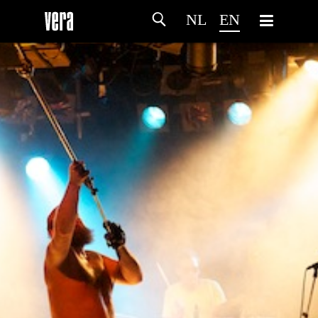
NL
EN