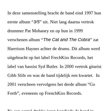
In deze samenstelling bracht de band eind 1997 hun
HOME
AGENDA
ARTDIVISION
eerste album “
3/5
” uit. Niet lang daarna vertrok
drummer Pat Mohaney en op hun in 1999
PHOTOS
NEWS
INFO
WEBSHOP
verschenen album “
The Cat and The Cobra
” zat
MY TICKETS
Harrrison Haynes achter de drums. Dit album werd
uitgebracht op het label FrechKiss Records, het
label van bassist Syd Butler. In 2000 vertrok gitarist
Gibb Slife en was de band tijdelijk een kwartet. In
2001 verscheen vervolgens het derde album “Go
Forth”, eveneens op FrenchKiss Records.