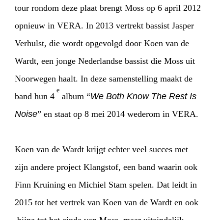
tour rondom deze plaat brengt Moss op 6 april 2012
opnieuw in VERA. In 2013 vertrekt bassist Jasper
Verhulst, die wordt opgevolgd door Koen van de
Wardt, een jonge Nederlandse bassist die Moss uit
Noorwegen haalt. In deze samenstelling maakt de
e
band hun 4
album “
We Both Know The Rest Is
Noise
” en staat op 8 mei 2014 wederom in VERA.
HOME
AGENDA
ARTDIVISION
Koen van de Wardt krijgt echter veel succes met
PHOTOS
NEWS
INFO
WEBSHOP
zijn andere project Klangstof, een band waarin ook
Finn Kruining en Michiel Stam spelen. Dat leidt in
MY TICKETS
2015 tot het vertrek van Koen van de Wardt en ook