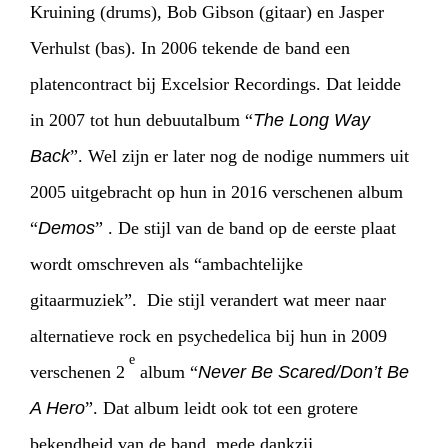
Kruining (drums), Bob Gibson (gitaar) en Jasper
Verhulst (bas). In 2006 tekende de band een
platencontract bij Excelsior Recordings. Dat leidde
in 2007 tot hun debuutalbum “
The Long Way
Back
”. Wel zijn er later nog de nodige nummers uit
2005 uitgebracht op hun in 2016 verschenen album
“
Demos
” . De stijl van de band op de eerste plaat
wordt omschreven als “ambachtelijke
gitaarmuziek”. Die stijl verandert wat meer naar
alternatieve rock en psychedelica bij hun in 2009
e
verschenen 2
album “
Never Be Scared/Don’t Be
A Hero
”. Dat album leidt ook tot een grotere
bekendheid van de band, mede dankzij