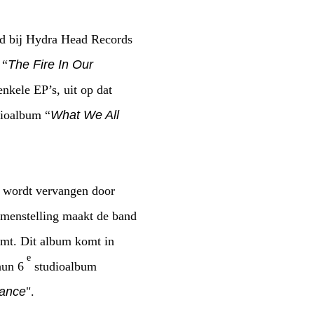
and bij Hydra Head Records
 “
The
Fire In Our
nkele EP’s, uit op dat
ioalbum “
What We All
n wordt vervangen door
amenstelling maakt de band
omt. Dit album komt in
e
hun 6
studioalbum
nance
".