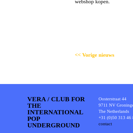
webshop kopen.
<< Vorige nieuws
VERA / CLUB FOR
Oosterstraat 44
THE
9711 NV Groning
INTERNATIONAL
The Netherlands
POP
+31 (0)50 313 46
UNDERGROUND
contact