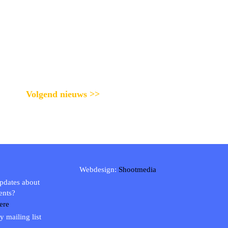
Volgend nieuws >>
Webdesign:
Shootmedia
updates about
ents?
ere
y mailing list