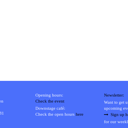
Opening hours:
Newsletter:
en
Check the event
Want to get 
Downstage café:
upcoming ev
 81
Check the open hours
here
Sign up h
for our weekl