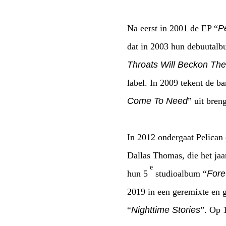
Na eerst in 2001 de EP “
P
dat in 2003 hun debuutalb
Throats Will Beckon Th
label. In 2009 tekent de b
Come To Need
” uit breng
In 2012 ondergaat Pelican
Dallas Thomas, die het ja
e
hun 5
studioalbum “
Fore
2019 in een geremixte en g
“
Nighttime Stories
”. Op 