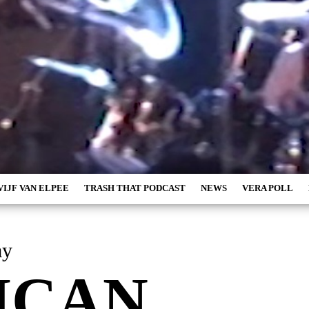
VIJF VAN ELPEE
TRASH THAT PODCAST
NEWS
VERA POLL
ay
ICAN