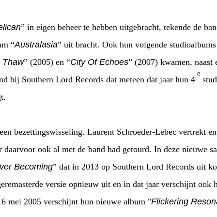
elican
” in eigen beheer te hebben uitgebracht, tekende de b
um “
Australasia
” uit bracht. Ook hun volgende studioalbums
e Thaw
” (2005) en “
City Of Echoes
” (2007) kwamen, naast e
e
and bij Southern Lord Records dat meteen dat jaar hun 4
stud
t.
 een bezettingswisseling. Laurent Schroeder-Lebec vertrekt e
ar daarvoor ook al met de band had getourd. In deze nieuwe s
ver Becoming
” dat in 2013 op Southern Lord Records uit k
eremasterde versie opnieuw uit en in dat jaar verschijnt ook 
16 mei 2005 verschijnt hun nieuwe album "
Flickering Reso