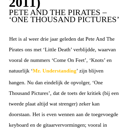
2011)
PETE AND THE PIRATES –
‘ONE THOUSAND PICTURES’
Het is al weer drie jaar geleden dat Pete And The
Pirates ons met ‘Little Death’ verblijdde, waarvan
vooral de nummers ‘Come On Feet’, ‘Knots’ en
natuurlijk ‘
Mr. Understanding
’ zijn blijven
hangen. Nu dan eindelijk de opvolger, ‘One
HOME
AGENDA
ARTDIVISION
Thousand Pictures’, dat de toets der kritiek (bij een
PHOTOS
NEWS
INFO
WEBSHOP
tweede plaat altijd wat strenger) zeker kan
doorstaan. Het is even wennen aan de toegevoegde
MY TICKETS
keyboard en de gitaarvervormingen; vooral in