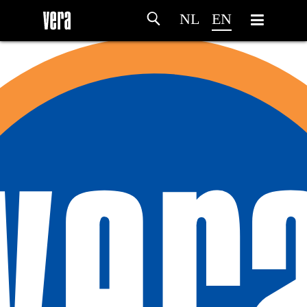
NL
EN